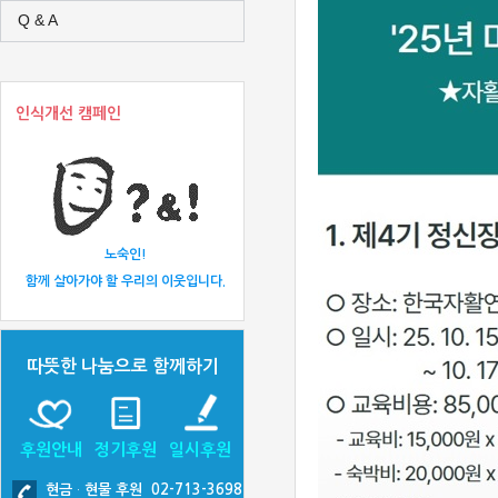
Q & A
인식개선 캠페인
노숙인!
함께 살아가야 할 우리의 이웃입니다.
따뜻한 나눔으로 함께하기
후원안내
정기후원
일시후원
현금
·
현물 후원 02-713-3698