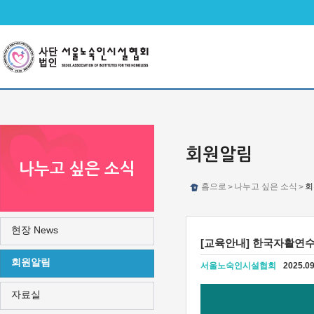
메인메뉴 바로가기
본문 바로가기
회원알림
나누고 싶은 소식
홈으로
나누고 싶은 소식
회
>
>
현장 News
[교육안내] 한국자활연수
회원알림
서울노숙인시설협회
2025.09
자료실