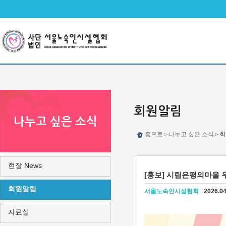
메인메뉴 바로가기
본문 바로가기
회원알림
나누고 싶은 소식
홈으로
나누고 싶은 소식
회
>
>
현장 News
[홍보] 시립은평의마을 
회원알림
서울노숙인시설협회
2026.04
자료실