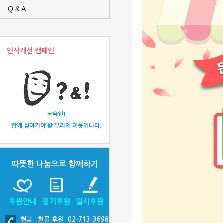
Q & A
인식개선 캠페인
노숙인!
함께 살아가야 할 우리의 이웃입니다.
따뜻한 나눔으로 함께하기
후원안내
정기후원
일시후원
현금
·
현물 후원 02-713-3698