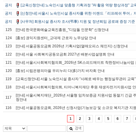
공지
[교육신청안내] 노숙인시설 맞춤형 기획과정 "AI 활용 역량 향상과정" 
공지
[신청안내] 서울시 노숙인시설 종사자를 위한 이랜드「리프레쉬 투어」
공지
[사무처] 회원시설 종사자 조사(弔事) 지원 및 정년퇴임 공로패 증정 기준
125
[안내] 한국문화예술교육진흥원_"디딤돌 인문학" 신청안내
124
[홍보] 권익지원센터_교대제 근로자 노무상담 안내
123
[안내] 서울공동모금회 2026년 기획사업(열매오피스 체인지) 신청안내
122
[안내] 서울 사회복지공동모금회 2027년 배분사업설명회 안내
121
[안내] 서울시사회복지협의회_2026년 SK스피드메이트 착한정비나눔사업 
120
[홍보] 시립은평의마을 우리누리 다(多)가치 바자회 안내
119
[교육신청안내] 서울 노숙인시설 종사자 “사례로 배우는 행정실무관리 교육”
118
[안내] 서울시사회복지협의회, 티머니복지재단 후원 재생자전거지원사업 
[안내] 서울시복지재단_2026년 서울형 임차보증금 지원사업 동절기 긴급 
117
청안내
116
[안내] 서울공동모금회, 2026년 신청사업(기능보강 및 소규모 복지기관 지
1
2
3
4
5
6
7
검색