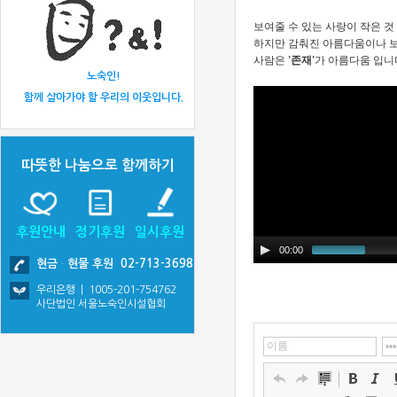
보여줄 수 있는 사랑이 작은 것
하지만 감춰진 아름다움이나 
사람은
'존재'
가 아름다움 입니
노숙인!
함께 살아가야 할 우리의 이웃입니다.
따뜻한 나눔으로 함께하기
후원안내
정기후원
일시후원
00:00
현금
·
현물 후원 02-713-3698
우리은행 | 1005-201-754762
사단법인 서울노숙인시설협회