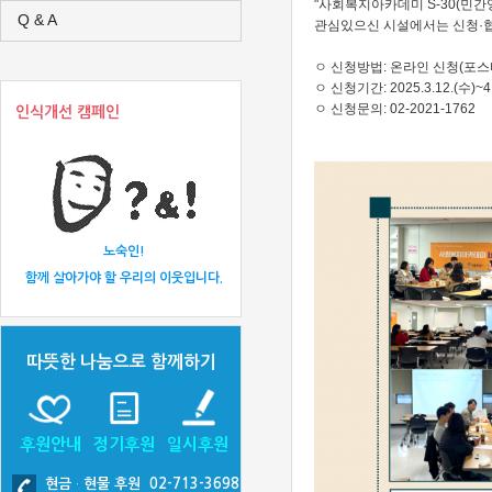
"사회복지아카데미 S-30(민간
Q & A
관심있으신 시설에서는 신청·
ㅇ 신청방법: 온라인 신청(포스
ㅇ 신청기간: 2025.3.12.(수)~4.
ㅇ 신청문의: 02-2021-1762
인식개선 캠페인
노숙인!
함께 살아가야 할 우리의 이웃입니다.
따뜻한 나눔으로 함께하기
후원안내
정기후원
일시후원
현금
·
현물 후원 02-713-3698