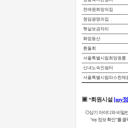
천애원희망의집
청담광명의집
햇살보금자리
화엄동산
횐돌회
서울툭별시립희망원룸
신내노숙인쉼터
서울특별시립따스한채
▣
“
회원시설
[my
정
◎
상기 아이디와 비밀
“my
정보 확인
”
를 클