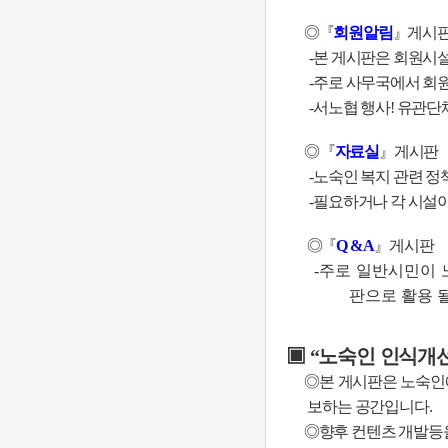
◎『
회원알림
』
게시
-
본 게시판은 회원시설
-
주로 사무국에서 회원
-
서노협 행사
!
유관단체
◎
『
자료실
』
게시판
-
노숙인 복지 관련 정
-
필요하거나 각 시설
◎『
Q & A
』
게시판
-
주로 일반시민이 
판으로 활용 
▣
“
노숙인 인식개
◎
본 게시판은 노숙인
보하는 공간입니다
.
◎
향후 컨텐츠 개발등