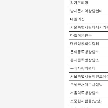
길가온혜명
남대문지역상담센터
내일의집
서울특별시립다시서기
다일작은천국
대한성공회살림터
돈의동쪽방상담소
동대문쪽방상담소
두레사랑의쉼터
서울특별시립비전트레
구세군서대문사랑방
서울역쪽방상담소
소중한사람들
(
남성
)