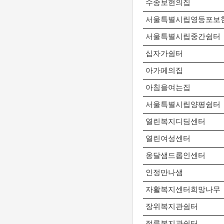
수송보현의집
서울특별시립영등포보
서울특별시립중간쉼터
십자가쉼터
아가페의집
아침을여는집
서울특별시립양평쉼터
열린복지디딤센터
열린여성센터
옹달샘드롭인센터
인정만나샘
자활복지센터희망나무
장위복지관쉼터
정릉복지관쉼터