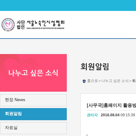
메인메뉴 바로가기
본문 바로가기
회원알림
나누고 싶은 소식
홈으로
나누고 싶은 소식
회
>
>
현장 News
[사무국]홈페이지 활용방
회원알림
관리자
2016.08.04
09:15:3
자료실