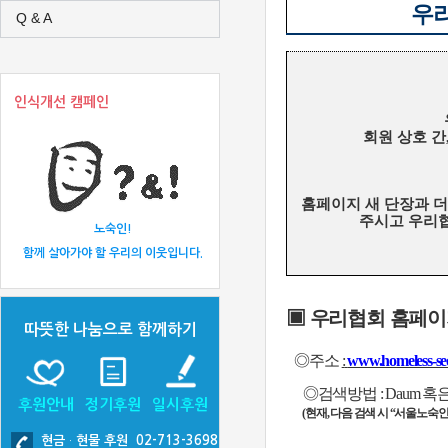
우
Q & A
인식개선 캠페인
회원 상호 간
홈페이지 새 단장과 더
주시고 우리협
노숙인!
함께 살아가야 할 우리의 이웃입니다.
▣
우리협회 홈페이
따뜻한 나눔으로 함께하기
◎
주소
:
www.homeless-seo
◎
검색방법
: Daum
혹
후원안내
정기후원
일시후원
(
현재
,
다음 검색 시
“
서울노숙
현금
·
현물 후원 02-713-3698