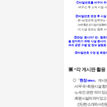
①
비밀번호를 바꾸어 
-
바꾸신 후 소속 시설 시
②
비밀번호 변경 후 시설
-
본
my
정보에 입력되는
-
누락 혹은 오기 없이 정확
-
각 시설 정보는 협회 
③
전담 종사자
?
란
:
협회
을 방지하기 위해 시설 종사자
와의 공문 수발 및 정보 알림
④
비밀번호 수정 및 회원
▣
“
각 게시판 활용
◎『
현장
news
』
게시
-
사무국
+
회원시설 함께
-
노숙인 관련 의미 있
-
회원 시설의 의미 있고
간단한 소개와 사진등