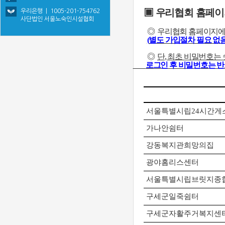
▣
우리협회 홈페
우리은행 | 1005-201-754762
사단법인 서울노숙인시설협회
◎
우리협회 홈페이지에
(
별도 가입절차 필요 없
◎
단
,
최초 비밀번호는
로그인 후 비밀번호는 반
서울특별시립
24
시간게
가나안쉼터
강동복지관희망의집
광야홈리스센터
서울특별시립브릿지종
구세군일죽쉼터
구세군자활주거복지센