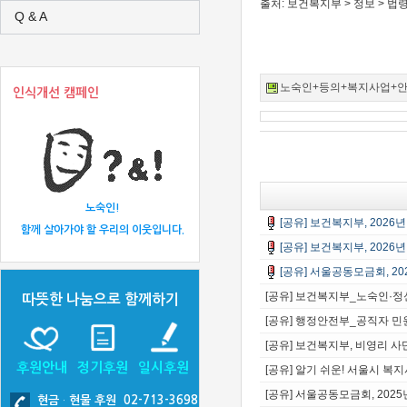
출처: 보건복지부 > 정보 > 법령
Q & A
노숙인+등의+복지사업+안내_(20
인식개선 캠페인
노숙인!
[공유] 보건복지부, 202
함께 살아가야 할 우리의 이웃입니다.
[공유] 보건복지부, 202
[공유] 서울공동모금회, 
[공유] 보건복지부_노숙인·
따뜻한 나눔으로 함께하기
[공유] 행정안전부_공직자 민
[공유] 보건복지부, 비영리 사단
후원안내
정기후원
일시후원
[공유] 알기 쉬운! 서울시 
[공유] 서울공동모금회, 20
현금
·
현물 후원 02-713-3698